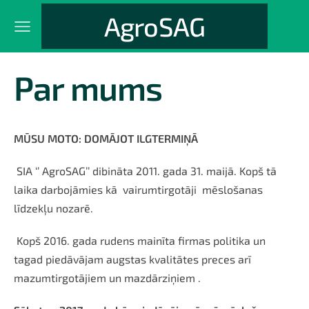
AgroSAG
Par mums
MŪSU MOTO: DOMĀJOT ILGTERMIŅĀ
SIA ‘’ AgroSAG’’ dibināta 2011. gada 31. maijā. Kopš tā
laika darbojāmies kā vairumtirgotāji mēslošanas
līdzekļu nozarē.
Kopš 2016. gada rudens mainīta firmas politika un
tagad piedāvājam augstas kvalitātes preces arī
mazumtirgotājiem un mazdārziņiem .