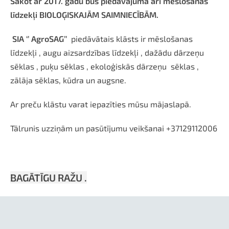
Sākot ar 2017. gadu būs piedāvājumā arī mēslošanas
līdzekļi BIOLOĢISKAJĀM SAIMNIECĪBĀM.
SIA ‘’ AgroSAG’’
piedāvātais klāsts ir mēslošanas
līdzekļi , augu aizsardzības līdzekļi , dažādu dārzeņu
sēklas , puķu sēklas , ekoloģiskās dārzeņu sēklas ,
zālāja sēklas, kūdra un augsne.
Ar preču klāstu varat iepazīties mūsu mājaslapā.
Tālrunis uzziņām un pasūtījumu veikšanai +37129112006
BAGĀTĪGU RAŽU .