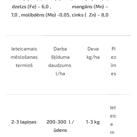
dzelzs (Fe) – 6,0 ,
mangāns (Mn) –
7,0 , molibdēns (Mo) -0,05, cinks (
Zn) – 8,0
Ieteicamais
Darba
Deva
Pi
mēslošanas
šķīduma
kg/ha
ez
termiņš
daudzums
īm
l/ha
es
Iet
eic
2-3 lapiņas
200-300
l /
1-3 kg
a
ūdens
m