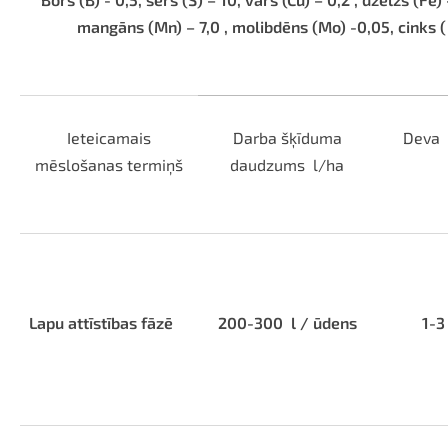
mangāns (Mn) – 7,0 , molibdēns (Mo) -0,05, cinks (
Ieteicamais
Darba šķīduma
Deva
mēslošanas termiņš
daudzums
l/ha
Lapu attīstības fāzē
200-300
l / ūdens
1-3