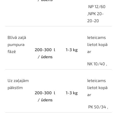
NP 12/60
,NPK 20-
20-20
Blīvā zaļā
Ieteicams
pumpura
lietot kopā
200-300
l
1-3 kg
fāzē
ar
/ ūdens
NK 10/40 ,
Uz zaļajām
Ieteicams
pākstīm
lietot kopā
200-300
l
1-3 kg
ar
/ ūdens
PK 50/34 ,