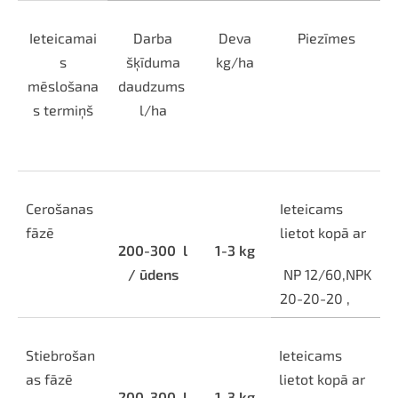
Ieteicamai
Darba
Deva
Piezīmes
s
šķīduma
kg/ha
mēslošana
daudzums
s termiņš
l/ha
Cerošanas
Ieteicams
fāzē
lietot kopā ar
200-300
l
1-3 kg
/ ūdens
NP 12/60,NPK
20-20-20 ,
Stiebrošan
Ieteicams
as fāzē
lietot kopā ar
200-300
l
1-3 kg