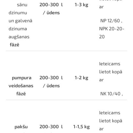
sānu
200-300
l
1-3 kg
ar
dzinumu
/ ūdens
un galvenā
NP 12/60 ,
dzinuma
NPK 20-20-
augšanas
20
fāzē
Ieteicams
lietot kopā
pumpura
200-300
l
1-2 kg
ar
veidošanas
/ ūdens
fāzē
NK 10/40 ,
Ieteicams
lietot kopā
pakšu
200-300
l
1-1,5 kg
ar