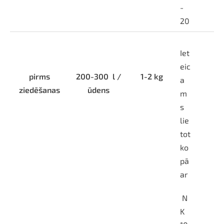
-
20
Iet
eic
pirms
200-300
l /
1-2 kg
a
ziedēšanas
ūdens
m
s
lie
tot
ko
pā
ar
N
K