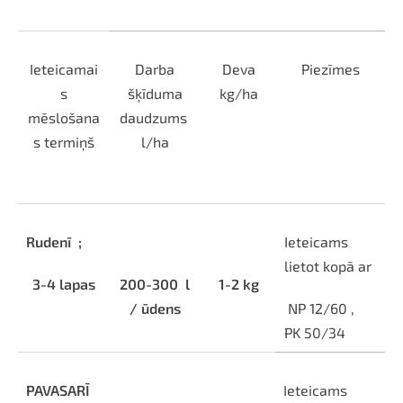
Ieteicamai
Darba
Deva
Piezīmes
s
šķīduma
kg/ha
mēslošana
daudzums
s termiņš
l/ha
Rudenī
;
Ieteicams
lietot kopā ar
3-4 lapas
200-300
l
1-2 kg
/ ūdens
NP 12/60 ,
PK 50/34
PAVASARĪ
Ieteicams