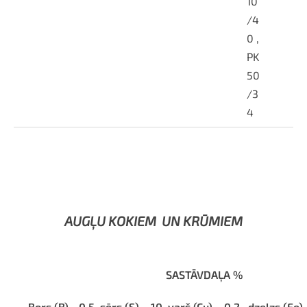
10
/4
0 ,
PK
50
/3
4
AUGĻU KOKIEM
UN KRŪMIEM
SASTĀVDAĻA %
Bors (B) - 0,5, sērs (S) – 10, varš (Cu) – 0,2 , dzelzs (Fe) 