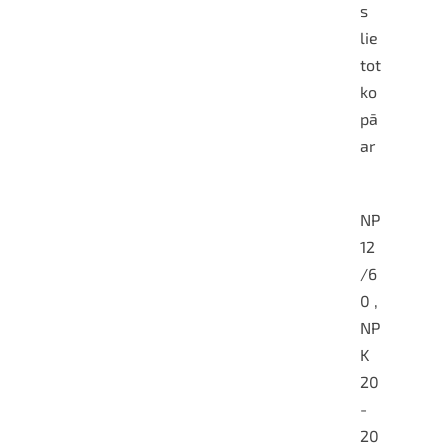
s
lie
tot
ko
pā
ar
NP
12
/6
0 ,
NP
K
20
-
20