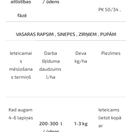
attīstības
/ ūdens
PK 50/34 ,
fāzē
VASARAS RAPSIM , SINEPES , ZIRŅIEM , PUPĀM
Ieteicamai
Darba
Deva
Piezīmes
s
šķīduma
kg/ha
mēslošana
daudzums
s termiņš
l/ha
Kad augam
Ieteicams
4-6 lapiņas
lietot kopā
200-300
l
1-3 kg
ar
/ ūdens