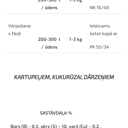
/ ūdens
NK 10/40
Vārpošana
Ieteicams
s fāzē
lietot kopā ar
200-300
l
1-3 kg
/ ūdens
PK 50/34
KARTUPEĻIEM, KUKURŪZAI, DĀRZEŅIEM
SASTĀVDAĻA %
Bors (B) - 0,5, sērs (S) – 10, varš (Cu) – 0,2 ,