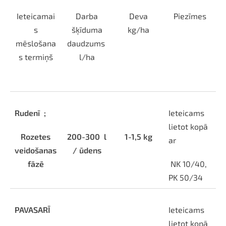
Ieteicamai
Darba
Deva
Piezīmes
s
šķīduma
kg/ha
mēslošana
daudzums
s termiņš
l/ha
Rudenī
;
Ieteicams
lietot kopā
Rozetes
200-300
l
1-1,5 kg
ar
veidošanas
/ ūdens
fāzē
NK 10/40,
PK 50/34
PAVASARĪ
Ieteicams
lietot kopā