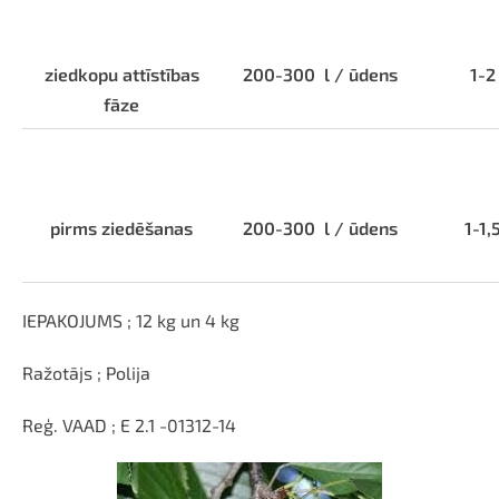
ziedkopu attīstības
200-300
l / ūdens
1-2
fāze
pirms ziedēšanas
200-300
l / ūdens
1-1,
IEPAKOJUMS ; 12 kg un 4 kg
Ražotājs ; Polija
Reģ. VAAD ; E 2.1 -01312-14