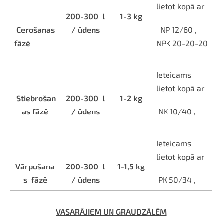
lietot kopā ar
200-300
l
1-3 kg
Cerošanas
/ ūdens
NP 12/60 ,
fāzē
NPK 20-20-20
Ieteicams
lietot kopā ar
Stiebrošan
200-300
l
1-2 kg
as fāzē
/ ūdens
NK 10/40 ,
Ieteicams
lietot kopā ar
Vārpošana
200-300
l
1-1,5 kg
s
fāzē
/ ūdens
PK 50/34 ,
VASARĀJIEM UN GRAUDZĀLĒM