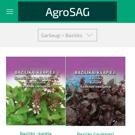
AgroSAG
Garšaugi > Baziliks
Baziliks –kanēļa
Baziliks (raudonas)