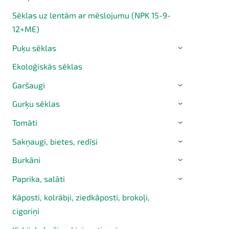
Sēklas uz lentām ar mēslojumu (NPK 15-9-
12+ME)
Puķu sēklas
›
Ekoloģiskās sēklas
Garšaugi
›
Gurķu sēklas
›
Tomāti
›
Sakņaugi, bietes, redīsi
›
Burkāni
›
Paprika, salāti
›
Kāposti, kolrābji, ziedkāposti, brokoļi,
cigoriņi