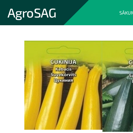
AgroSAG
SĀKU