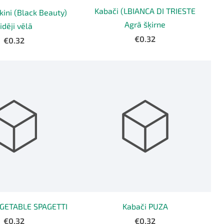
Kabači (LBIANCA DI TRIESTE
kini (Black Beauty)
Agrā šķirne
idēji vēlā
€0.32
€0.32
EGETABLE SPAGETTI
Kabači PUZA
€0.32
€0.32