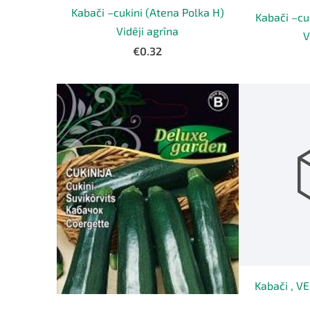
Kabači –cukini (Atena Polka H)
Kabači –cu
Vidēji agrīna
V
€0.32
Kabači , V