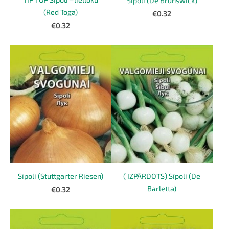
Sīpoli (De Brunswick)
(Red Toga)
€0.32
€0.32
Sīpoli (Stuttgarter Riesen)
( IZPĀRDOTS) Sīpoli (De
Barletta)
€0.32