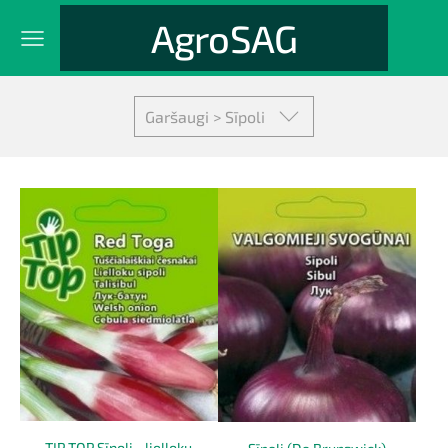
AgroSAG
Garšaugi > Sīpoli
TIP TOP Sīpoli –lielloku