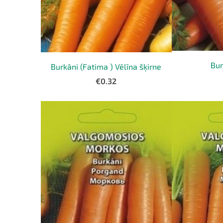
Bur
Burkāni (Fatima ) Vēlīna šķirne
€0.32