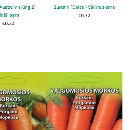
(Austrumn King 2)
Burkāni (Delta ) Vēlīna šķirne
idēji agra
€0.32
€0.32