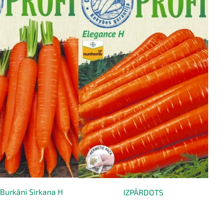
 Burkāni Sirkana H
IZPĀRDOTS