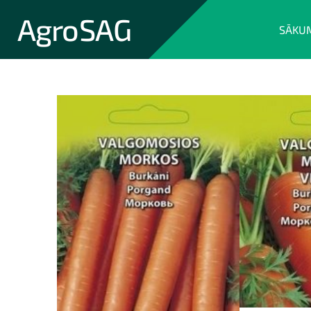
AgroSAG
SĀKU