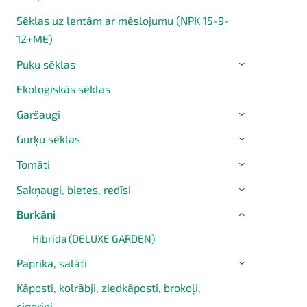
Sēklas uz lentām ar mēslojumu (NPK 15-9-
12+ME)
Puķu sēklas
›
Ekoloģiskās sēklas
Garšaugi
›
Gurķu sēklas
›
Tomāti
›
Sakņaugi, bietes, redīsi
›
Burkāni
›
Hibrīda (DELUXE GARDEN)
Paprika, salāti
›
Kāposti, kolrābji, ziedkāposti, brokoļi,
cigoriņi