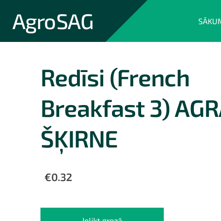
AgroSAG
SĀKU
Redīsi (French
Breakfast 3) AG
ŠĶIRNE
€0.32
Ielikt grozā