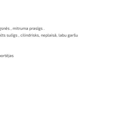
snēs , mitruma prasīgs .
ts sulīgs , cilindrisks, neplaisā, labu garšu
portējas