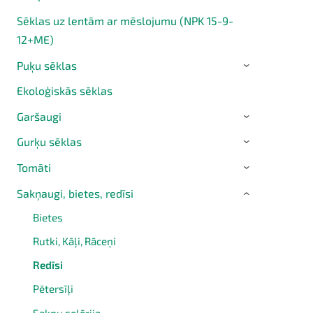
Sēklas uz lentām ar mēslojumu (NPK 15-9-
12+ME)
Puķu sēklas
›
Ekoloģiskās sēklas
Garšaugi
›
Gurķu sēklas
›
Tomāti
›
Sakņaugi, bietes, redīsi
›
Bietes
Rutki, Kāļi, Rāceņi
Redīsi
Pētersīļi
Sakņu selērija