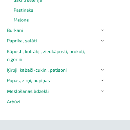
Pastinaks
Melone
Burkāni
›
Paprika, salāti
›
Kāposti, kolrābji, ziedkāposti, brokoļi,
cigoriņi
Ķirbji, kabači-cukini. patisoni
›
Pupas, zirņi, pupiņas
›
Mēslošanas līdzekļi
›
Arbūzi