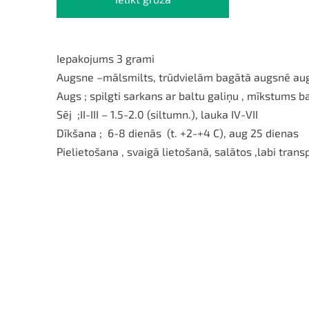
Iepakojums 3 grami
Augsne –mālsmilts, trūdvielām bagātā augsnē aug
Augs ; spilgti sarkans ar baltu galiņu , mīkstums bal
Sēj
;II-III – 1.5-2.0 (siltumn.), lauka IV-VII
Dīkšana ;
6-8 dienās
(t. +2-+4 C), aug 25 dienas
Pielietošana , svaigā lietošanā, salātos ,labi trans